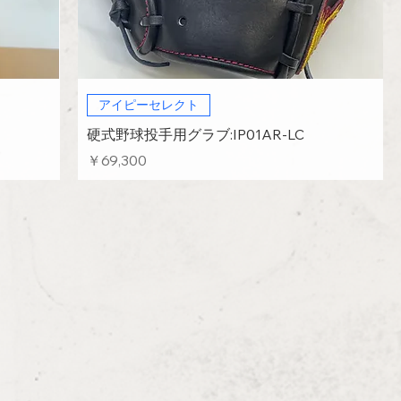
アイピーセレクト
硬式野球投手用グラブ:IP01AR‐LC
価格
￥69,300