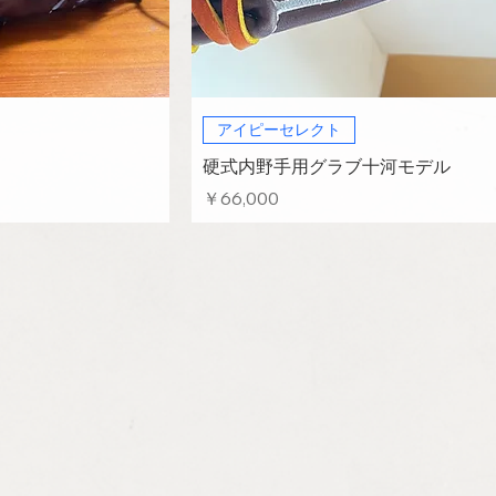
アイピーセレクト
硬式内野手用グラブ十河モデル
価格
￥66,000