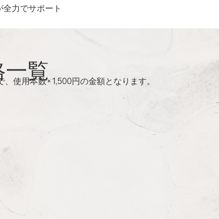
が全力でサポート
格一覧
、使用本数×1,500円の金額となります。