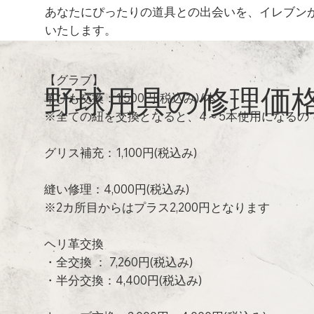
あなたにぴったりの道具との出会いを、イレブン
いたします。
【グラブ】
野球用具の修理価
革ひも交換：1,500円(税込み)/本
※全ての紐を交換となると、4～5本使用になるので
グリス補充：1,100円(税込み)
縫い修理：4,000円(税込み)
※2カ所目からはプラス2,200円となります
ヘリ革交換
・全交換 ： 7,260円(税込み)
・半分交換：4,400円(税込み)