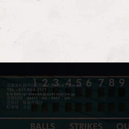
ベースボールショップ イレブン
北海道札幌市白石区東札幌5条6丁目6-36
TEL：011-863-2121
b.b.bshop-eleven@axel.ocn.ne.jp
営業時間：AM11：00～PM7：00
定休日：毎週月曜日
駐車場：３台