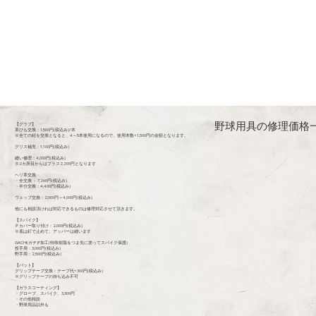
野球用具の修理価格
【グラブ】
革ひも交換：1,500円(税込み)/本
※全ての紐を交換となると、4～5本使用になるので、使用本数×1,500円の金額となります。
グリス補充：1,100円(税込み)
縫い修理：4,000円(税込み)
※2カ所目からはプラス2,200円となります
ヘリ革交換
・全交換 ： 7,260円(税込み)
・半分交換：4,400円(税込み)
ウェッブ交換：2,000円～4,000円(税込み)
他にも相談頂ければ対応できるものは修理対応させて頂きます。
【スパイク】
Ｐカバー取り付け：2,000円(税込み)
※底は釘で止めて、アッパーは縫います
GACHI(ガチ)P加工(特殊樹脂をつま先に塗ってスパイク保護)
投手用：3,000円(税込み)
野手用：2,500円(税込み)
【バット】
グリップテープ交換：テープ代+300円(税込み)
※グリップテープの持ち込み不可
【ガラスコーティング】
・グローブ、スパイク、3,300円
・その他相談
・野球用品以外も