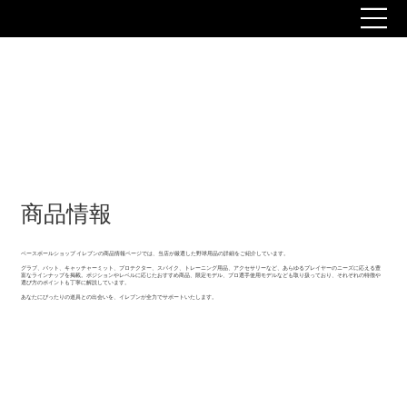
商品情報
ベースボールショップ イレブンの商品情報ページでは、当店が厳選した野球用品の詳細をご紹介しています。
グラブ、バット、キャッチャーミット、プロテクター、スパイク、トレーニング用品、アクセサリーなど、あらゆるプレイヤーのニーズに応える豊
富なラインナップを掲載。ポジションやレベルに応じたおすすめ商品、限定モデル、プロ選手使用モデルなども取り扱っており、それぞれの特徴や
選び方のポイントも丁寧に解説しています。
あなたにぴったりの道具との出会いを、イレブンが全力でサポートいたします。