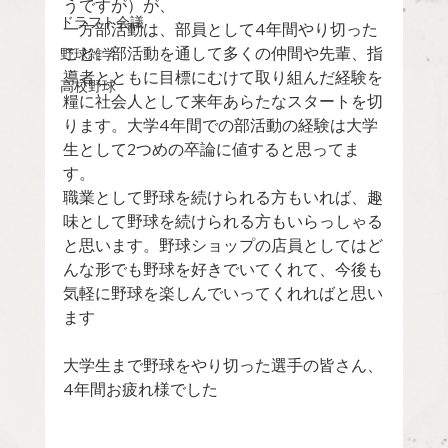
うですが）が、
ドラフト会議
一方部活動は、部員として4年間やり切った
こと、部活動を通して多くの仲間や先輩、指
野球雑学
導者とともに目標にむけて取り組んだ経験を
高校野球
糧に社会人として来年あらたなスタートを切
ります。大学4年間での部活動の経験は大学
生として2つめの卒論に値すると思ってま
す。
職業として野球を続けられる方もいれば、趣
味として野球を続けられる方もいらっしゃる
と思います。野球ショップの店員としてはど
んな形でも野球を好きでいてくれて、今後も
気軽に野球を楽しんでいってくれればと思い
ます
大学生まで野球をやり切った選手の皆さん、
4年間お疲れ様でした