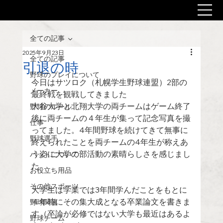
全ての記事
2025年9月23日
全ての記事
引退の時
野球のプレイについて
今日はサツロク（札幌学生野球連盟）2部の
メーカー
最終戦を観戦してきました
大谷大学と北翔大学の両チームはゲーム終了
野球のルール
後に両チームの４年生が集って記念写真を撮
仕事
ってました。4年間野球を続けてきて無事に
野球選手
終えられたことを両チームの4年生が称えあ
う姿に大学の部活動の素晴らしさを感じまし
バットについて
た
お役立ち用品
その他スポーツ
大学生は学業では3年間学んだことをもとに
４年時にその集大成となる卒業論文を書きま
野球関連
す（卒論が必修ではない大学も最近はあるよ
野球チーム