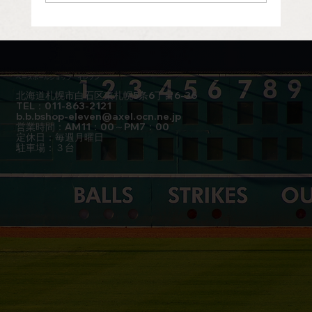
ホームランの判定をファールに覆すこと
はあるの？
ベースボールショップ イレブン
北海道札幌市白石区東札幌5条6丁目6-36
TEL：011-863-2121
b.b.bshop-eleven@axel.ocn.ne.jp
営業時間：AM11：00～PM7：00
定休日：毎週月曜日
駐車場：３台