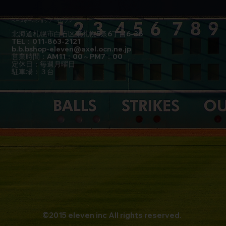
ベースボールショップ イレブン
北海道札幌市白石区東札幌5条6丁目6-36
TEL：011-863-2121
b.b.bshop-eleven@axel.ocn.ne.jp
営業時間：AM11：00～PM7：00
定休日：毎週月曜日
駐車場：３台
©2015 eleven inc All rights reserved.