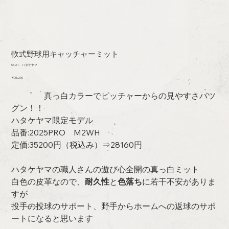
軟式野球用キャッチャーミット
SKU：
SKU：
ハタケヤマ
ハ
価
￥35,200
タ
格
ケ
真っ白カラーでピッチャーからの見やすさバツ
ヤ
マ
グン！！
ハタケヤマ限定モデル
品番:2025PRO M2WH
定価:35200円（税込み）⇒28160円
ハタケヤマの職人さんの遊び心全開の真っ白ミット
白色の皮革なので、
耐久性
と
色落ち
に若干不安がありま
すが
投手の投球のサポート、野手からホームへの返球のサポ
ートになると思います