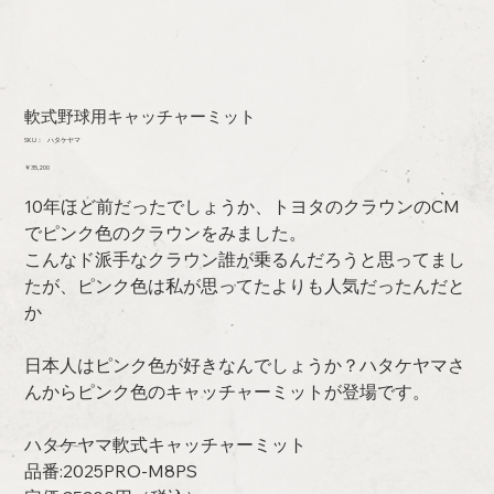
軟式野球用キャッチャーミット
SKU：
SKU：
ハタケヤマ
ハ
価
￥35,200
タ
格
ケ
10年ほど前だったでしょうか、トヨタのクラウンのCM
ヤ
マ
でピンク色のクラウンをみました。
こんなド派手なクラウン誰が乗るんだろうと思ってまし
たが、ピンク色は私が思ってたよりも人気だったんだと
か
日本人はピンク色が好きなんでしょうか？ハタケヤマさ
んからピンク色のキャッチャーミットが登場です。
ハタケヤマ軟式キャッチャーミット
品番:2025PRO-M8PS