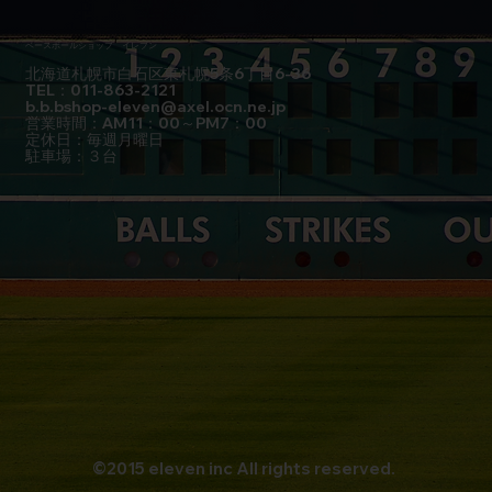
ベースボールショップ イレブン
北海道札幌市白石区東札幌5条6丁目6-36
TEL：011-863-2121
b.b.bshop-eleven@axel.ocn.ne.jp
営業時間：AM11：00～PM7：00
定休日：毎週月曜日
駐車場：３台
©2015 eleven inc All rights reserved.