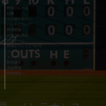
野球のルール
​仕事
その他スポーツ
バットについて
野球関連
ング
お役立ち用品
野球チーム
野球のプレイについて
メーカー
ドラフト会議
野球選手
高校野球
野球雑学