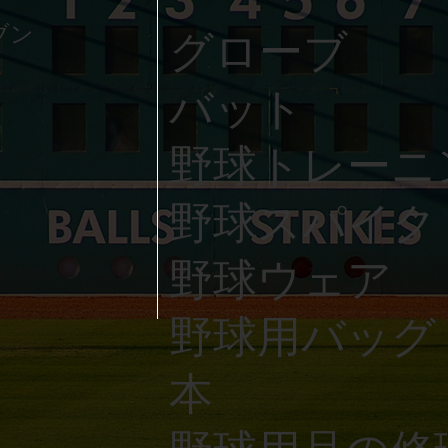
ブン
グローブ
バット
野球トレーニ
野球スパイク
野球ウェア
野球用バッグ
本