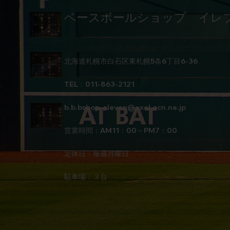
ベースボールショップ イレ
北海道札幌市白石区東札幌5条6丁目6-36
TEL：011-863-2121
b.b.bshop-eleven@axel.ocn.ne.jp
営業時間：AM11：00～PM7：00
定休日：毎週月曜日
駐車場：３台